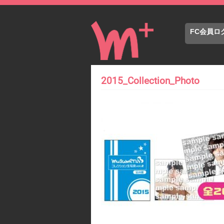
FC会員ロ
2015_Collection_Photo