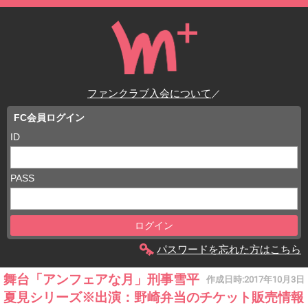
ファンクラブ入会について
／
FC会員ログイン
ID
PASS
パスワードを忘れた方はこちら
舞台「アンフェアな月」刑事雪平
作成日時:
2017年10月3日
夏見シリーズ※出演：野崎弁当のチケット販売情報